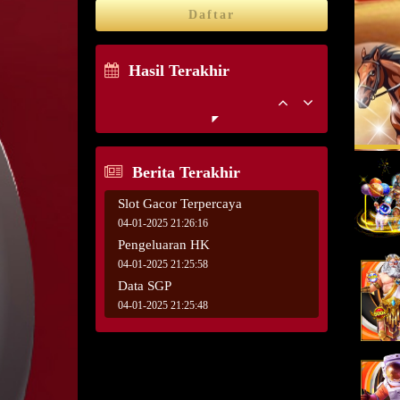
Daftar
Hasil Terakhir
Berita Terakhir
Slot Gacor Terpercaya
04-01-2025 21:26:16
Pengeluaran HK
04-01-2025 21:25:58
Data SGP
04-01-2025 21:25:48