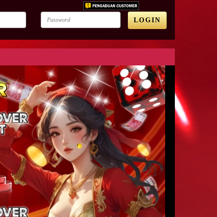
LOGIN