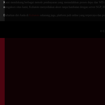
Kami mendukung berbagai metode pembayaran yang memudahkan proses depo dan WD And
mengakses situs kami, Kubatoto menyediakan akses tanpa hambatan dengan server SGP, H
Daftarkan diri Anda di
Kubatoto
sekarang juga, platform judi online yang terpercaya da
© C